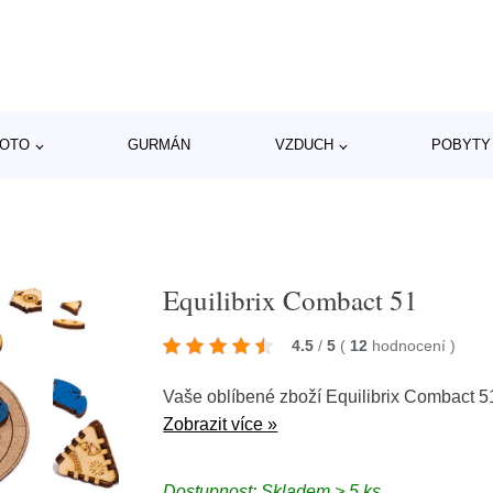
MOTO
GURMÁN
VZDUCH
POBYTY
Equilibrix Combact 51
4.5
/
5
(
12
hodnocení
)
Vaše oblíbené zboží Equilibrix Combact 5
Zobrazit více »
Dostupnost: Skladem > 5 ks