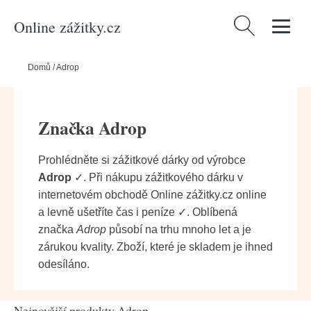
Online zážitky.cz
Vyhledávání
Domů
/
Adrop
Značka Adrop
Prohlédněte si zážitkové dárky od výrobce
Adrop
✓. Při nákupu zážitkového dárku v
internetovém obchodě Online zážitky.cz online
a levně ušetříte čas i peníze ✓. Oblíbená
značka
Adrop
působí na trhu mnoho let a je
zárukou kvality. Zboží, které je skladem je ihned
odesíláno.
Nejnovější produkty Adrop