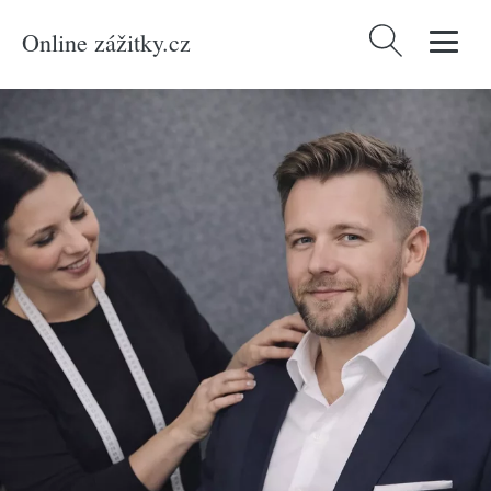
Online zážitky.cz
Vyhledávání
Domů
/
Produkty
/
Zážitky
/
Relaxace a masáže
/
Relax pro muže
/
Proměna
moderního muže v Praze plná péče a stylu