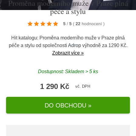
Proměna moderního muže v Praze plná
péče a stylu
5
/
5
(
22
hodnocení
)
Hit katalogu: Proměna moderního muže v Praze plná
péče a stylu od společnosti
Adrop
výhodně za 1290 Kč.
Zobrazit více »
Dostupnost: Skladem > 5 ks
1 290 Kč
vč. DPH
DO OBCHODU »