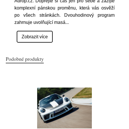
Adrop.cz. Dopřejte si čas jen pro sebe a zažijte
komplexní pánskou proměnu, která vás osvěží
po všech stránkách. Dvouhodinový program
zahrnuje uvolňující masá
...
Zobrazit více
Podobné produkty