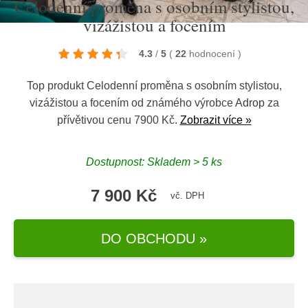
Celodenní proměna s osobním stylistou,
vizážistou a focením
4.3
/
5
(
22
hodnocení
)
Top produkt Celodenní proměna s osobním stylistou,
vizážistou a focením od známého výrobce
Adrop
za
přívětivou cenu 7900 Kč.
Zobrazit více »
Dostupnost: Skladem > 5 ks
7 900 Kč
vč. DPH
DO OBCHODU »