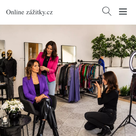
Online zážitky.cz
Vyhledávání
Domů
/
Produkty
/
Zážitky
/
Relaxace a masáže
/
Kosmetické ošetření
/
Celodenní proměna s osobním stylistou, vizážistou a focením