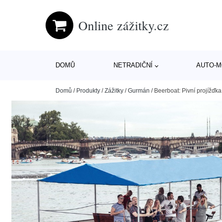
Online zážitky.cz
DOMŮ
NETRADIČNÍ
AUTO-
Domů
/
Produkty
/
Zážitky
/
Gurmán
/
Beerboat: Pivní projížďk