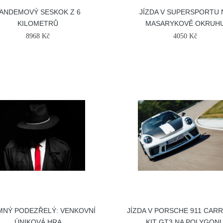
ANDEMOVÝ SESKOK Z 6
JÍZDA V SUPERSPORTU 
KILOMETRŮ
MASARYKOVĚ OKRUH
8968 Kč
4050 Kč
MNÝ PODEZŘELÝ: VENKOVNÍ
JÍZDA V PORSCHE 911 CAR
ÚNIKOVÁ HRA
KIT GT3 NA POLYGON