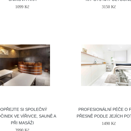
1099 Kč
3150 Kč
OPŘEJTE SI SPOLEČNÝ
PROFESIONÁLNÍ PÉČE O 
ČINEK VE VÍŘIVCE, SAUNĚ A
PŘESNĚ PODLE JEJÍCH PO
PŘI MASÁŽI
1490 Kč
3990 Kč