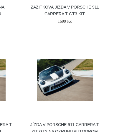
NA
ZÁŽITKOVÁ JÍZDA V PORSCHE 911
U
CARRERA T GT3 KIT
1699 Kč
RERA T
JÍZDA V PORSCHE 911 CARRERA T
U
KIT GT3 NA OKRUHU AUTODROM