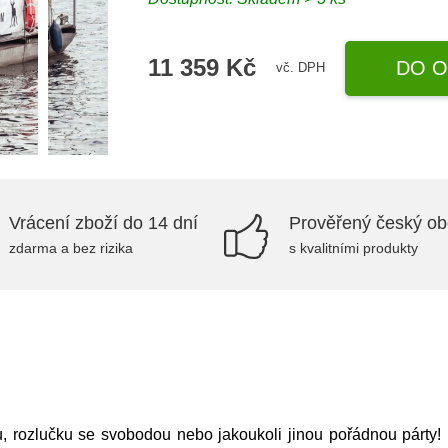
11 359 Kč
DO O
vč. DPH
Vrácení zboží do 14 dní
Prověřený český o
zdarma a bez rizika
s kvalitními produkty
 rozlučku se svobodou nebo jakoukoli jinou pořádnou párty