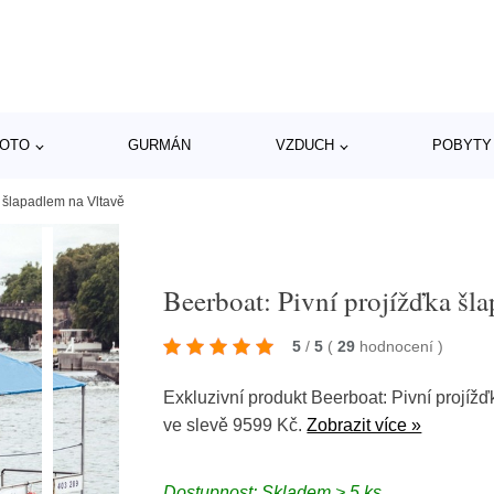
MOTO
GURMÁN
VZDUCH
POBYTY
a šlapadlem na Vltavě
Beerboat: Pivní projížďka šl
5
/
5
(
29
hodnocení
)
Exkluzivní produkt Beerboat: Pivní projíž
ve slevě 9599 Kč.
Zobrazit více »
Dostupnost: Skladem > 5 ks