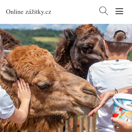
Online zážitky.cz
Vyhledávání
Domů
/
Produkty
/
Zážitky
/
Netradiční
/
Celodenní vstup do Farmaparku
Soběhrdy