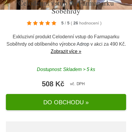
Celodenní vstup do Farmaparku
Soběhrdy
5
/
5
(
26
hodnocení
)
Exkluzivní produkt Celodenní vstup do Farmaparku
Soběhrdy od oblíbeného výrobce
Adrop
v akci za 490 Kč.
Zobrazit více »
Dostupnost: Skladem > 5 ks
508 Kč
vč. DPH
DO OBCHODU »