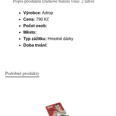
Popis produktu Dárkové balení vína: 2 láhve
Výrobce:
Adrop
Cena:
790 Kč
Počet osob:
Město:
Typ zážitku:
Hmotné dárky
Doba trvání:
Podobné produkty