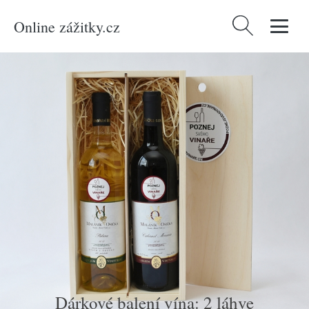
Online zážitky.cz
Vyhledávání
Domů
/
Produkty
/
Hmotné dárky
/
Dárkové balení vína: 2 láhve
Dárkové balení vína: 2 láhve