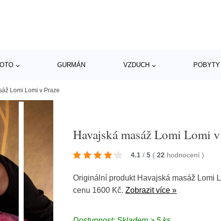
MOTO
GURMÁN
VZDUCH
POBYTY
áž Lomi Lomi v Praze
Havajská masáž Lomi Lomi v
4.1
/
5
(
22
hodnocení
)
Originální produkt Havajská masáž Lomi 
cenu 1600 Kč.
Zobrazit více »
Dostupnost: Skladem > 5 ks