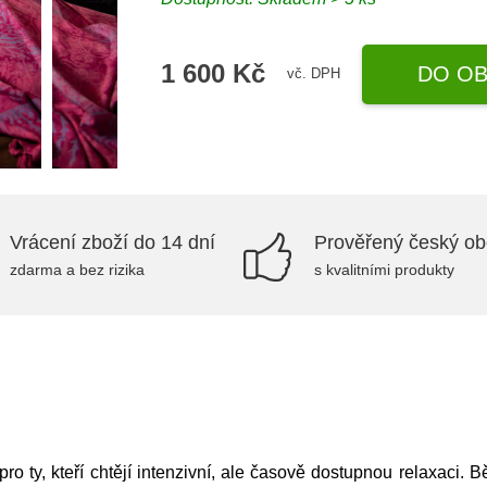
1 600 Kč
DO OB
vč. DPH
Vrácení zboží do 14 dní
Prověřený český o
zdarma a bez rizika
s kvalitními produkty
pro ty, kteří chtějí intenzivní, ale časově dostupnou relaxac