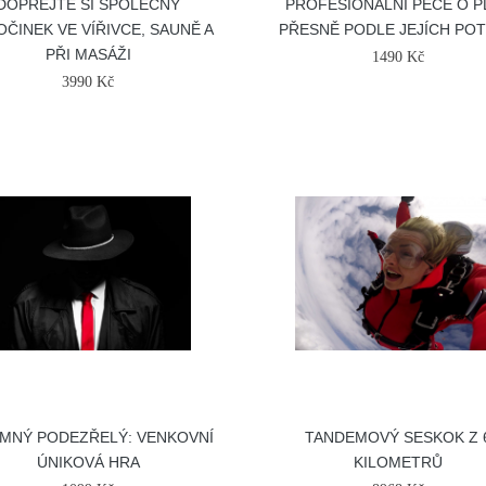
DOPŘEJTE SI SPOLEČNÝ
PROFESIONÁLNÍ PÉČE O P
ČINEK VE VÍŘIVCE, SAUNĚ A
PŘESNĚ PODLE JEJÍCH PO
PŘI MASÁŽI
1490 Kč
3990 Kč
MNÝ PODEZŘELÝ: VENKOVNÍ
TANDEMOVÝ SESKOK Z 
ÚNIKOVÁ HRA
KILOMETRŮ