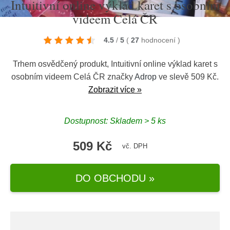
Intuitivní online výklad karet s osobním
videem Celá ČR
4.5
/
5
(
27
hodnocení
)
Trhem osvědčený produkt, Intuitivní online výklad karet s
osobním videem Celá ČR značky
Adrop
ve slevě 509 Kč.
Zobrazit více »
Dostupnost: Skladem > 5 ks
509 Kč
vč. DPH
DO OBCHODU »