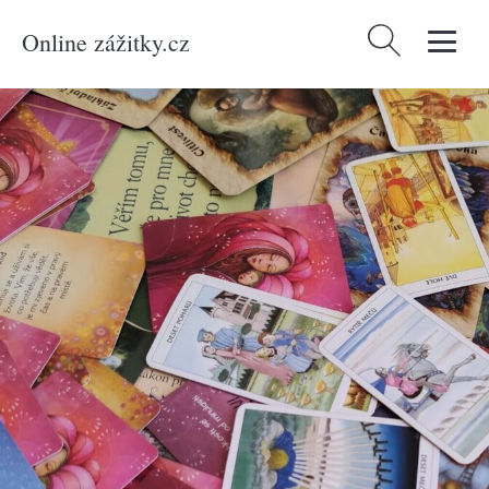
Online zážitky.cz
Vyhledávání
Domů
/
Produkty
/
Zážitky
/
Netradiční
/
Harmonie těla a mysli
/
Intuitivní
online výklad karet s osobním videem Celá ČR