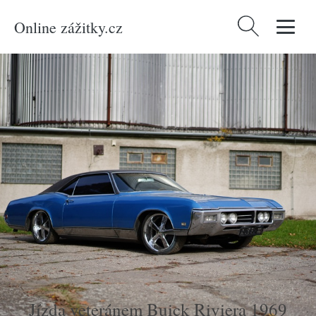
Online zážitky.cz
Vyhledávání
Domů
/
Produkty
/
Zážitky
/
Auto-moto
/
Jízda veteránem Buick Riviera 1969
Jízda veteránem Buick Riviera 1969