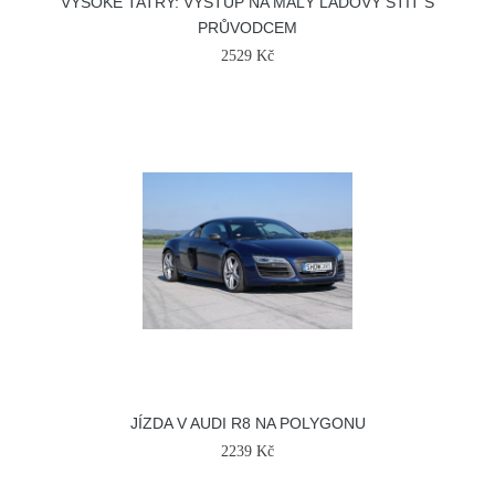
VYSOKÉ TATRY: VÝSTUP NA MALÝ ĽADOVÝ ŠTÍT S
PRŮVODCEM
2529 Kč
JÍZDA V AUDI R8 NA POLYGONU
2239 Kč