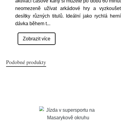
aktivaci časové karty si můžete po dobu 60 minut
neomezeně užívat arkádové hry a vyzkoušet
desítky různých titulů. Ideální jako rychlá herní
dávka během t
...
Zobrazit více
Podobné produkty