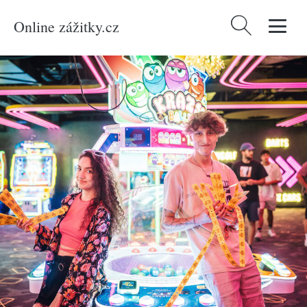
Online zážitky.cz
Vyhledávání
Domů
/
Produkty
/
Zážitky
/
Netradiční
/
Neomezené arkádové hry v
LEVELS Prague až na 180 minut