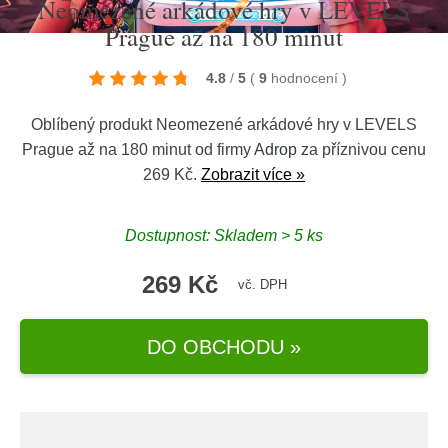
Neomezené arkádové hry v LEVELS
Prague až na 180 minut
4.8
/
5
(
9
hodnocení
)
Oblíbený produkt Neomezené arkádové hry v LEVELS
Prague až na 180 minut od firmy
Adrop
za příznivou cenu
269 Kč.
Zobrazit více »
Dostupnost: Skladem > 5 ks
269 Kč
vč. DPH
DO OBCHODU »