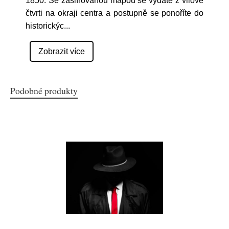
1850. Se zašifrovanou mapou se vydáte z vilové
čtvrti na okraji centra a postupně se ponoříte do
historickýc
...
Zobrazit více
Podobné produkty