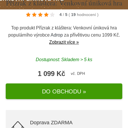
Přízrak z kláštera: Venkovní úniková hra
4
/
5
(
19
hodnocení
)
Top produkt Přízrak z kláštera: Venkovní úniková hra
populárního výrobce
Adrop
za přívětivou cenu 1099 Kč.
Zobrazit více »
Dostupnost: Skladem > 5 ks
1 099 Kč
vč. DPH
DO OBCHODU »
Doprava ZDARMA