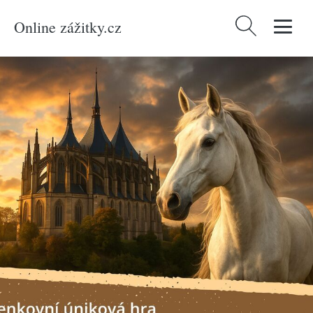
Online zážitky.cz
Vyhledávání
Domů
/
Produkty
/
Zážitky
/
Únikové hry
/
Přízrak z kláštera: Venkovní
úniková hra