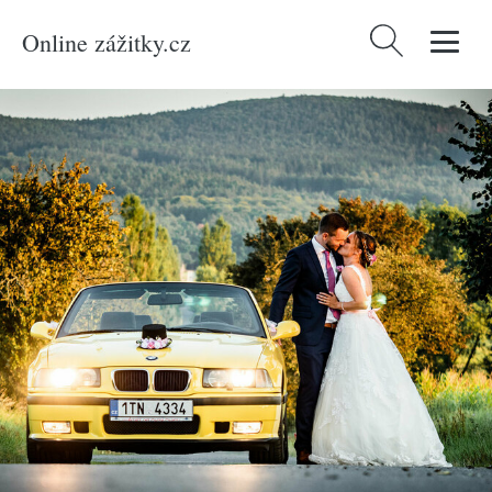
Online zážitky.cz
Vyhledávání
Domů
/
Produkty
/
Zážitky
/
Auto-moto
/
Pronájem vozu BMW na svatbu
Celá ČR