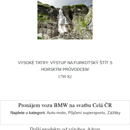
VYSOKÉ TATRY: VÝSTUP NA FURKOTSKÝ ŠTÍT S
HORSKÝM PRŮVODCEM
1799 Kč
Pronájem vozu BMW na svatbu Celá ČR
Najdete v kategorii:
Auto-moto
,
Půjčení supersportu
,
Zážitky
Další produkty od výrobce
Adrop