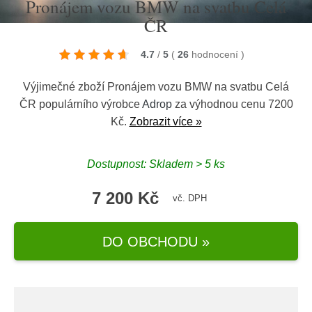
Pronájem vozu BMW na svatbu Celá
ČR
4.7
/
5
(
26
hodnocení
)
Výjimečné zboží Pronájem vozu BMW na svatbu Celá
ČR populárního výrobce
Adrop
za výhodnou cenu 7200
Kč.
Zobrazit více »
Dostupnost: Skladem > 5 ks
7 200 Kč
vč. DPH
DO OBCHODU »