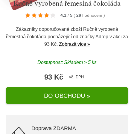
Ručně vyrobená řemeslná čokoláda
4.1
/
5
(
26
hodnocení
)
Zákazníky doporučované zboží Ručně vyrobená
řemeslná čokoláda pocházející od značky
Adrop
v akci za
93 Kč.
Zobrazit více »
Dostupnost: Skladem > 5 ks
93 Kč
vč. DPH
DO OBCHODU »
Doprava ZDARMA