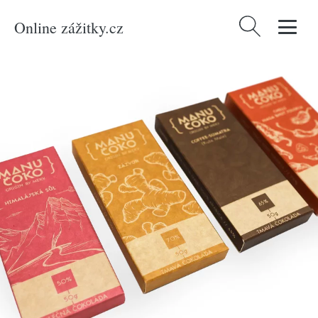
Online zážitky.cz
Vyhledávání
Domů
/
Produkty
/
Hmotné dárky
/
Gurmánské dárky
/
Ručně vyrobená
řemeslná čokoláda