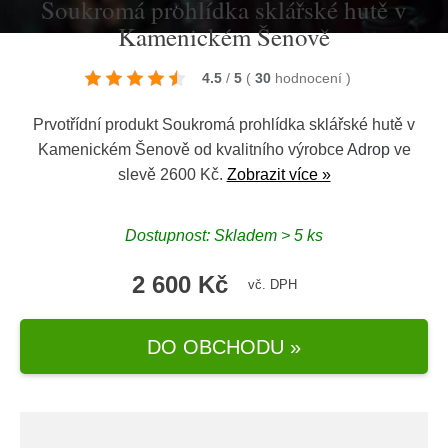
Soukromá prohlídka sklářské hutě v
Kamenickém Šenově
4.5
/
5
(
30
hodnocení
)
Prvotřídní produkt Soukromá prohlídka sklářské hutě v
Kamenickém Šenově od kvalitního výrobce
Adrop
ve
slevě 2600 Kč.
Zobrazit více »
Dostupnost: Skladem > 5 ks
2 600 Kč
vč. DPH
DO OBCHODU »