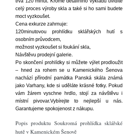
trvá 120 minut. Kromě detailního výkladu uvidíte
celý proces výroby skla a také si ho sami budete
moct vyzkoušet.
Cena exkurze zahrnuje:
120minutovou prohlídku sklářských hutí s
osobním průvodcem,
možnost vyzkoušet si foukání skla,
Návštěvu prodejní galerie.
Po skončení prohlídky si můžete výlet prodloužit
– hned za rohem se u Kamenického Šenova
nachází přírodní památka Panská skála známá
jako Varhany, kde si uděláte krásné fotky. Pokud
vám žárem vyschne hrdlo, stojí za návštěvu i
místní pivovar.Vybírejte to nejlepší u nás.
Garantujeme spokojenost z nákupu.
Popis produktu Soukromá prohlídka sklářské
hutě v Kamenickém Šenově