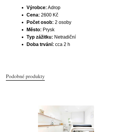
Výrobce:
Adrop
Cena:
2600 Kč
Počet osob:
2 osoby
Město:
Prysk
Typ zážitku:
Netradiční
Doba trvání:
cca 2 h
Podobné produkty