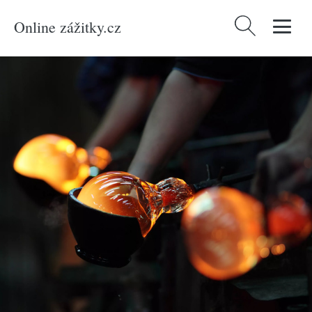
Online zážitky.cz
Vyhledávání
Domů
/
Produkty
/
Zážitky
/
Netradiční
/
Soukromá prohlídka sklářské hutě v
Kamenickém Šenově