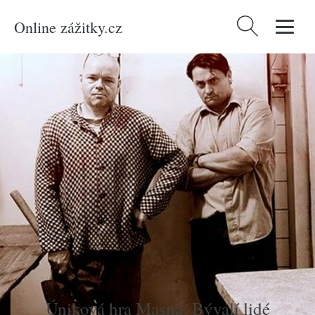
Online zážitky.cz
Vyhledávání
Domů
/
Produkty
/
Zážitky
/
Netradiční
/
Úniková hra Masna: Bývalí lidé
Úniková hra Masna: Bývalí lidé