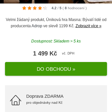
4.2
/
5
(
8
hodnocení
)
Velmi žádaný produkt, Úniková hra Masna: Bývalí lidé od
producenta
Adrop
ve slevě 1199 Kč.
Zobrazit více »
Dostupnost: Skladem > 5 ks
1 499 Kč
vč. DPH
DO OBCHODU »
Doprava ZDARMA
pro objednávky nad Kč