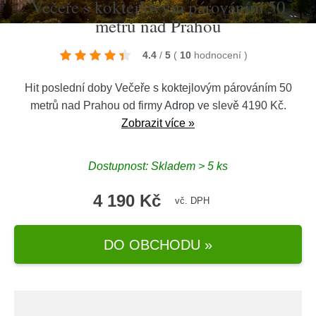
Večeře s koktejlovým párováním 50
metrů nad Prahou
4.4
/
5
(
10
hodnocení
)
Hit poslední doby Večeře s koktejlovým párováním 50
metrů nad Prahou od firmy
Adrop
ve slevě 4190 Kč.
Zobrazit více »
Dostupnost: Skladem > 5 ks
4 190 Kč
vč. DPH
DO OBCHODU »