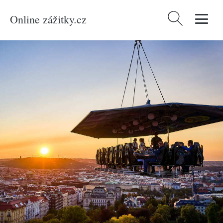
Online zážitky.cz
Vyhledávání
Domů
/
Produkty
/
Zážitky
/
Gurmán
/
Degustace jídla
/
Večeře s koktejlovým
párováním 50 metrů nad Prahou