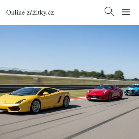
Online zážitky.cz
Vyhledávání
Domů
/
Produkty
/
Zážitky
/
Auto-moto
/
Zážitková jízda v nejlepších
supersportech na letištním okruhu Žilina