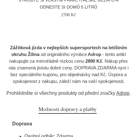
VYROBTE SI VLASTNÍ PRAVÉ ITALSKÉ GELATO A
ODNESTE SI DOMŮ 5 LITRŮ
2700 Kč
Zážitková jízda v nejlepších supersportech na letištním
okruhu Žilina
od originálního výrobce
Adrop
- tento artikl
nakupujte za mimořádně nízkou cenu
2890 Kč
. Nákup přes
nás znamená jistotu dobré ceny. DOPRAVA ZDARMA nyní i
bez speciálního kupónu, pro objednávky nad Kč. Úspora a
spokojenost z nákupu, záleží nám na vaší spokojenosti.
Prohlédněte si všechny produkty od přední značky
Adrop
.
Možnosti dopravy a platby
Doprava
Osobní odběr: Zdarma