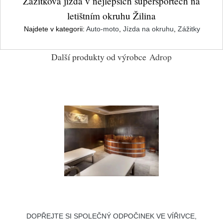
Zážitková jízda v nejlepších supersportech na
letištním okruhu Žilina
Najdete v kategorii:
Auto-moto
,
Jízda na okruhu
,
Zážitky
Další produkty od výrobce
Adrop
DOPŘEJTE SI SPOLEČNÝ ODPOČINEK VE VÍŘIVCE,