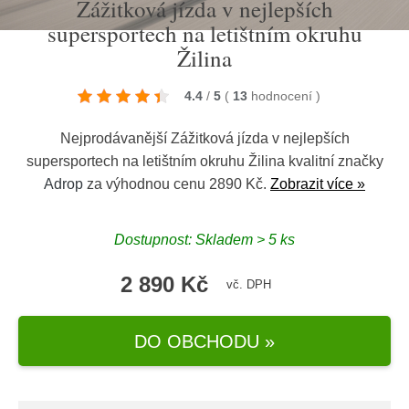
Zážitková jízda v nejlepších
supersportech na letištním okruhu
Žilina
4.4
/
5
(
13
hodnocení
)
Nejprodávanější Zážitková jízda v nejlepších
supersportech na letištním okruhu Žilina kvalitní značky
Adrop
za výhodnou cenu 2890 Kč.
Zobrazit více »
Dostupnost: Skladem > 5 ks
2 890 Kč
vč. DPH
DO OBCHODU »