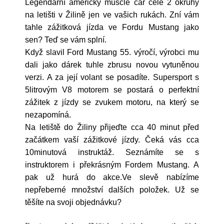
Legendární americký muscle car celé 2 okruhy
na letišti v Žilině jen ve vašich rukách. Zní vám
tahle zážitková jízda ve Fordu Mustang jako
sen? Teď se vám splní.
Když slavil Ford Mustang 55. výročí, výrobci mu
dali jako dárek tuhle zbrusu novou vytuněnou
verzi. A za její volant se posadíte. Supersport s
5litrovým V8 motorem se postará o perfektní
zážitek z jízdy se zvukem motoru, na který se
nezapomíná.
Na letiště do Žiliny přijeďte cca 40 minut před
začátkem vaší zážitkové jízdy. Čeká vás cca
10minutová instruktáž. Seznámíte se s
instruktorem i překrásným Fordem Mustang. A
pak už hurá do akce.Ve slevě nabízíme
nepřeberné množství dalších položek. Už se
těšíte na svoji objednávku?