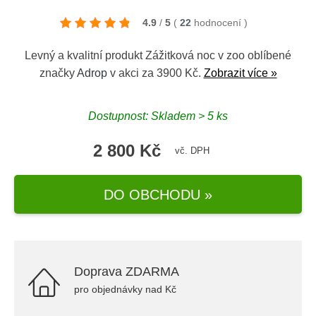
4.9
/
5
(
22
hodnocení
)
Levný a kvalitní produkt Zážitková noc v zoo oblíbené
značky
Adrop
v akci za 3900 Kč.
Zobrazit více »
Dostupnost: Skladem > 5 ks
2 800 Kč
vč. DPH
DO OBCHODU »
Doprava ZDARMA
pro objednávky nad Kč