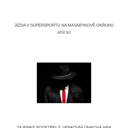
JÍZDA V SUPERSPORTU NA MASARYKOVĚ OKRUHU
4050 Kč
TAJEMNÝ PODEZŘELÝ: VENKOVNÍ ÚNIKOVÁ HRA