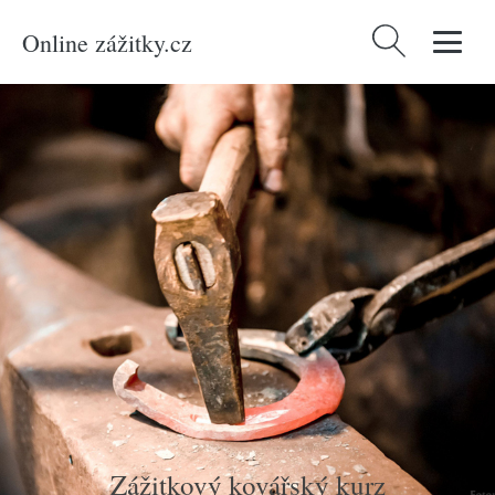
Online zážitky.cz
Vyhledávání
Domů
/
Produkty
/
Zážitky
/
Netradiční
/
Zážitkový kovářský kurz
Zážitkový kovářský kurz