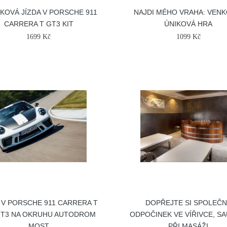
TKOVÁ JÍZDA V PORSCHE 911
NAJDI MÉHO VRAHA: VENK
CARRERA T GT3 KIT
ÚNIKOVÁ HRA
1699 Kč
1099 Kč
 V PORSCHE 911 CARRERA T
DOPŘEJTE SI SPOLEČ
GT3 NA OKRUHU AUTODROM
ODPOČINEK VE VÍŘIVCE, SA
MOST
PŘI MASÁŽI