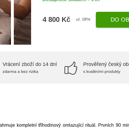
4 800 Kč
DO OB
vč. DPH
Vrácení zboží do 14 dní
Prověřený český o
zdarma a bez rizika
s kvalitními produkty
ahrnuje kompletní tříhodinový omlazující rituál. Prvních 90 m