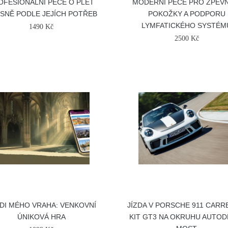
OFESIONÁLNÍ PÉČE O PLEŤ
MODERNÍ PÉČE PRO ZPEV
SNĚ PODLE JEJÍCH POTŘEB
POKOŽKY A PODPORU
LYMFATICKÉHO SYSTÉM
1490 Kč
2500 Kč
DI MÉHO VRAHA: VENKOVNÍ
JÍZDA V PORSCHE 911 CARR
ÚNIKOVÁ HRA
KIT GT3 NA OKRUHU AUTO