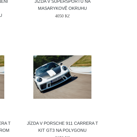
NĚNÍ
JÍZDA V SUPERSPORTU NA
MASARYKOVĚ OKRUHU
U
4050 Kč
ERA T
JÍZDA V PORSCHE 911 CARRERA T
DROM
KIT GT3 NA POLYGONU