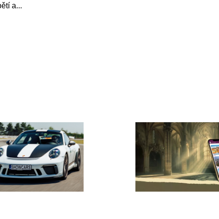
ětí a
...