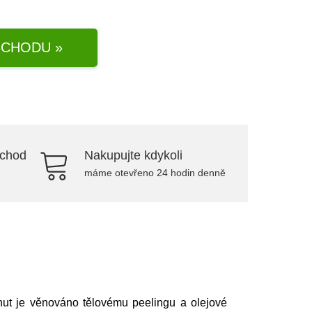
CHODU »
bchod
Nakupujte kdykoli
máme otevřeno 24 hodin denně
inut je věnováno tělovému peelingu a olejové