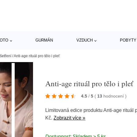
MOTO
GURMÁN
VZDUCH
POBYTY
šetření
/
Anti-age rituál pro tělo i pleť
Anti-age rituál pro tělo i pleť
4.5
/
5
(
13
hodnocení
)
Limitovaná edice produktu Anti-age rituál p
Kč.
Zobrazit více »
Dostupnost: Skladem > 5 ks