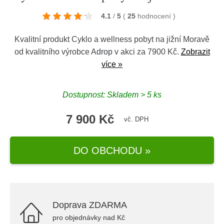
4.1
/
5
(
25
hodnocení
)
Kvalitní produkt Cyklo a wellness pobyt na jižní Moravě
od kvalitního výrobce
Adrop
v akci za 7900 Kč.
Zobrazit
více »
Dostupnost: Skladem > 5 ks
7 900 Kč
vč. DPH
DO OBCHODU »
Doprava ZDARMA
pro objednávky nad Kč