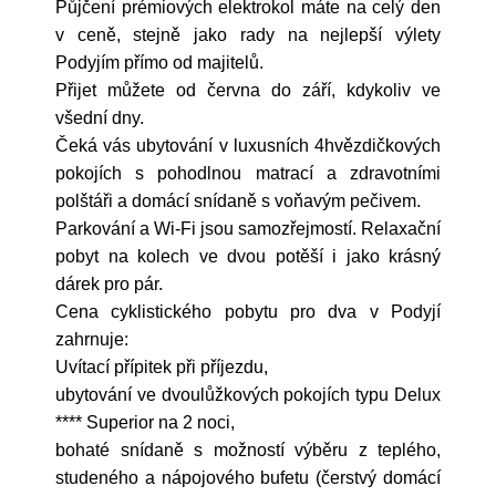
Půjčení prémiových elektrokol máte na celý den
v ceně, stejně jako rady na nejlepší výlety
Podyjím přímo od majitelů.
Přijet můžete od června do září, kdykoliv ve
všední dny.
Čeká vás ubytování v luxusních 4hvězdičkových
pokojích s pohodlnou matrací a zdravotními
polštáři a domácí snídaně s voňavým pečivem.
Parkování a Wi-Fi jsou samozřejmostí. Relaxační
pobyt na kolech ve dvou potěší i jako krásný
dárek pro pár.
Cena cyklistického pobytu pro dva v Podyjí
zahrnuje:
Uvítací přípitek při příjezdu,
ubytování ve dvoulůžkových pokojích typu Delux
**** Superior na 2 noci,
bohaté snídaně s možností výběru z teplého,
studeného a nápojového bufetu (čerstvý domácí