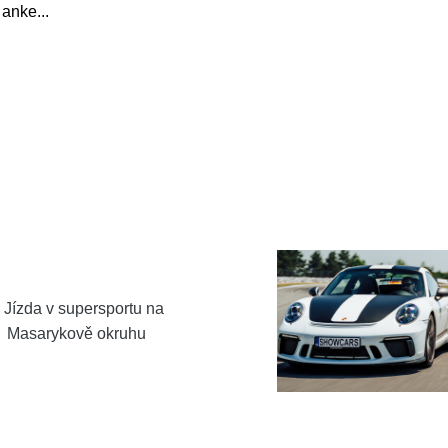
v anke
...