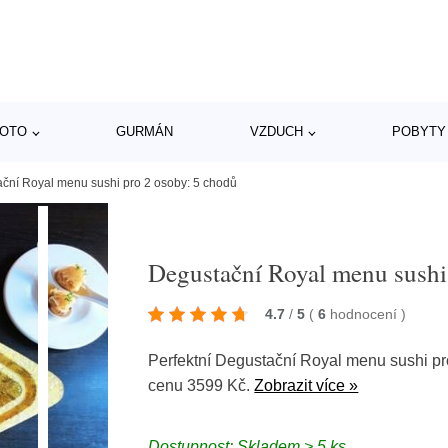
MOTO
GURMÁN
VZDUCH
POBYTY
ční Royal menu sushi pro 2 osoby: 5 chodů
Degustační Royal menu sushi
4.7
/
5
(
6
hodnocení
)
Perfektní Degustační Royal menu sushi p
cenu 3599 Kč.
Zobrazit více »
Dostupnost: Skladem > 5 ks