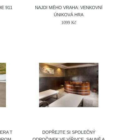
E 911
NAJDI MÉHO VRAHA: VENKOVNÍ
ÚNIKOVÁ HRA
1099 Kč
RERA T
DOPŘEJTE SI SPOLEČNÝ
ODROM
ODPOČINEK VE VÍŘIVCE, SAUNĚ A