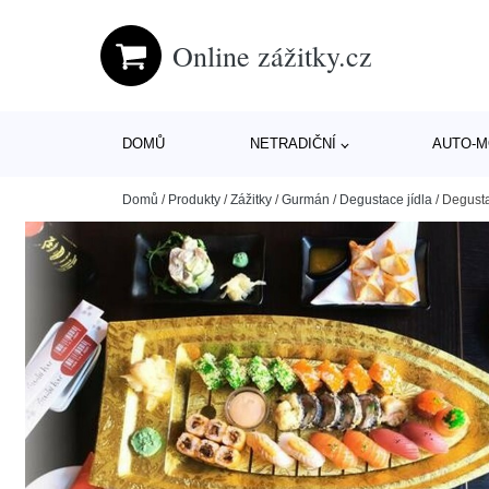
Online zážitky.cz
DOMŮ
NETRADIČNÍ
AUTO-
Domů
/
Produkty
/
Zážitky
/
Gurmán
/
Degustace jídla
/
Degusta