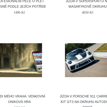
OFESIONÁLNÍ PÉČE O PLEŤ
JÍZDA V SUPERSPORTU 
SNĚ PODLE JEJÍCH POTŘEB
MASARYKOVĚ OKRUHU
1490 Kč
4050 Kč
DI MÉHO VRAHA: VENKOVNÍ
JÍZDA V PORSCHE 911 CARR
ÚNIKOVÁ HRA
KIT GT3 NA OKRUHU AUTO