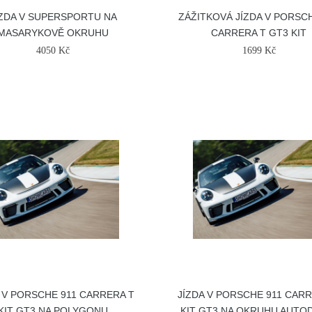
ÍZDA V SUPERSPORTU NA
ZÁŽITKOVÁ JÍZDA V PORSCH
MASARYKOVĚ OKRUHU
CARRERA T GT3 KIT
4050 Kč
1699 Kč
 V PORSCHE 911 CARRERA T
JÍZDA V PORSCHE 911 CAR
KIT GT3 NA POLYGONU
KIT GT3 NA OKRUHU AUT