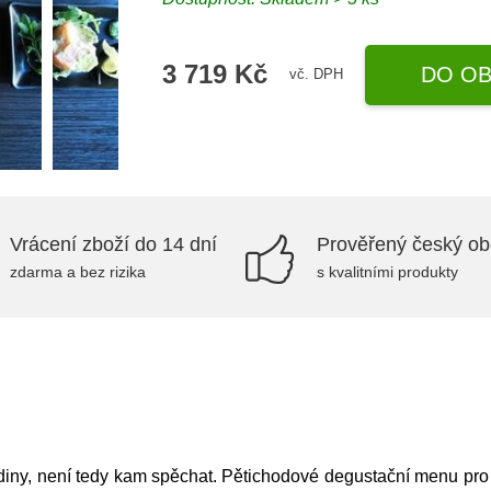
3 719 Kč
DO OB
vč. DPH
Vrácení zboží do 14 dní
Prověřený český o
zdarma a bez rizika
s kvalitními produkty
diny, není tedy kam spěchat. Pětichodové degustační menu pro