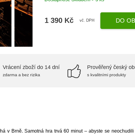
1 390 Kč
DO OB
vč. DPH
Vrácení zboží do 14 dní
Prověřený český o
zdarma a bez rizika
s kvalitními produkty
há v Brně. Samotná hra trvá 60 minut – abyste se neochudili 