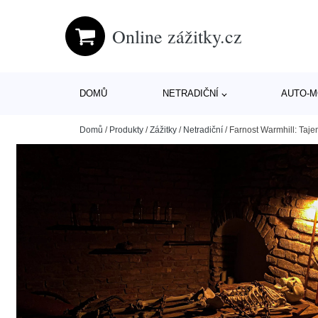
Online zážitky.cz
DOMŮ
NETRADIČNÍ
AUTO-
Domů
/
Produkty
/
Zážitky
/
Netradiční
/
Farnost Warmhill: Taj