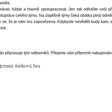
vidla.
ávat, hádat a hlavně spolupracovat. Jen tak odhalíte celý p
olupráce celého týmu. Na úspěšné týmy čeká obálka plná odmě
ojte se, že je vám hra zapovězena. Kdybyste nevěděli kudy kam,
sti.
vás připravuje tým odborníků. Přejeme vám příjemné nakupování
ajemná úniková hra