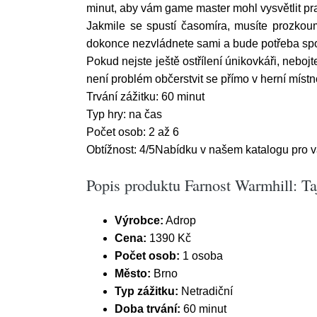
minut, aby vám game master mohl vysvětlit pra
Jakmile se spustí časomíra, musíte prozkoum
dokonce nezvládnete sami a bude potřeba sp
Pokud nejste ještě ostřílení únikovkáři, neb
není problém občerstvit se přímo v herní místno
Trvání zážitku: 60 minut
Typ hry: na čas
Počet osob: 2 až 6
Obtížnost: 4/5Nabídku v našem katalogu pro 
Popis produktu Farnost Warmhill: T
Výrobce:
Adrop
Cena:
1390 Kč
Počet osob:
1 osoba
Město:
Brno
Typ zážitku:
Netradiční
Doba trvání:
60 minut