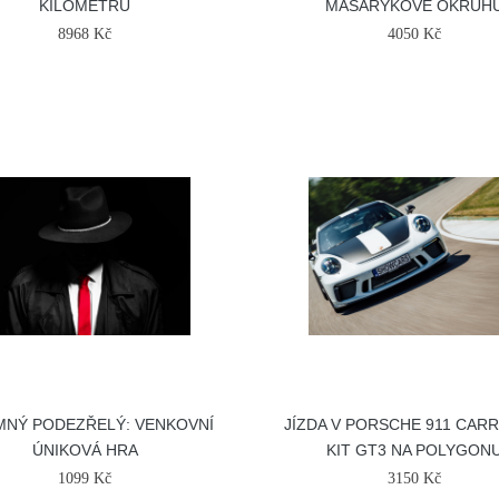
KILOMETRŮ
MASARYKOVĚ OKRUH
8968 Kč
4050 Kč
MNÝ PODEZŘELÝ: VENKOVNÍ
JÍZDA V PORSCHE 911 CAR
ÚNIKOVÁ HRA
KIT GT3 NA POLYGON
1099 Kč
3150 Kč