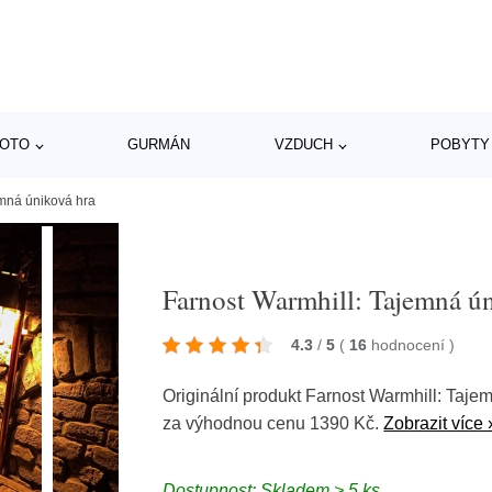
MOTO
GURMÁN
VZDUCH
POBYTY
emná úniková hra
Farnost Warmhill: Tajemná ú
4.3
/
5
(
16
hodnocení
)
Originální produkt Farnost Warmhill: Taje
za výhodnou cenu 1390 Kč.
Zobrazit více 
Dostupnost: Skladem > 5 ks