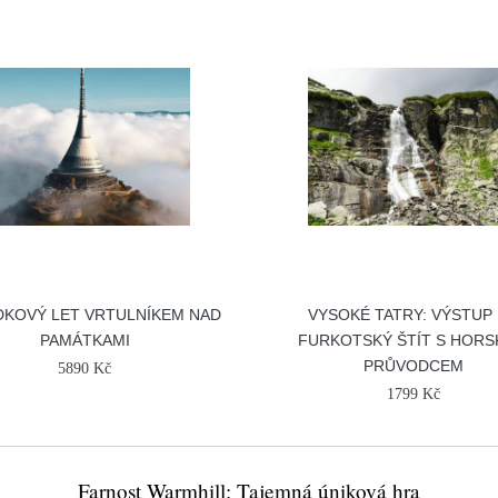
DKOVÝ LET VRTULNÍKEM NAD
VYSOKÉ TATRY: VÝSTUP
PAMÁTKAMI
FURKOTSKÝ ŠTÍT S HOR
PRŮVODCEM
5890 Kč
1799 Kč
Farnost Warmhill: Tajemná úniková hra