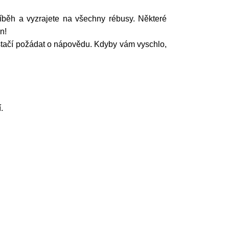
říběh a vyzrajete na všechny rébusy. Některé
n!
 stačí požádat o nápovědu. Kdyby vám vyschlo,
.