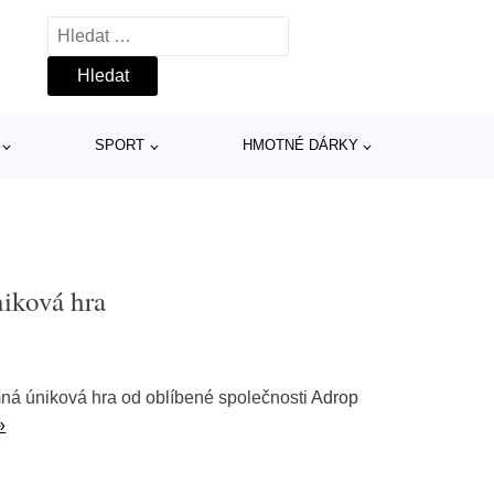
Vyhledávání
SPORT
HMOTNÉ DÁRKY
niková hra
mná úniková hra od oblíbené společnosti
Adrop
»