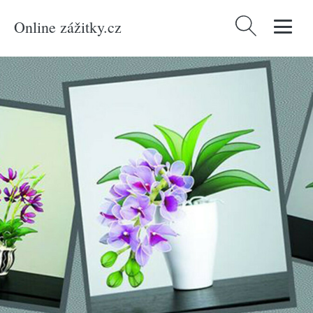
Online zážitky.cz
Vyhledávání
Domů
/
Produkty
/
Zážitky
/
Kurzy
/
Kreativní kurzy
/
Individuální kurz výroby
květin z nylonu u vás doma