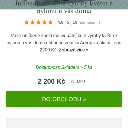
Individuální kurz výroby květin z
nylonu u vás doma
4.8
/
5
(
18
hodnocení
)
Vaše oblíbené zboží Individuální kurz výroby květin z
nylonu u vás doma oblíbené značky
Adrop
za akční cenu
2200 Kč.
Zobrazit více »
Dostupnost: Skladem > 5 ks
2 200 Kč
vč. DPH
DO OBCHODU »