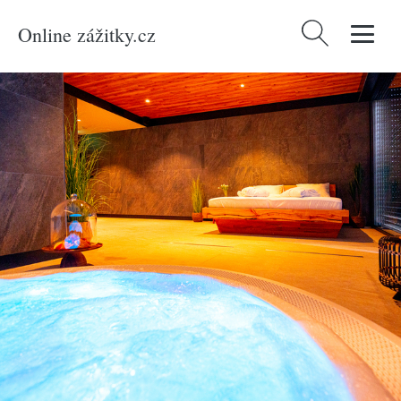
Online zážitky.cz
Vyhledávání
Domů
/
Produkty
/
Zážitky
/
Relaxace a masáže
/
Privátní wellness
/
Privátní
wellness pro 2 osoby v hotelu Nobilis + láhev prosecca