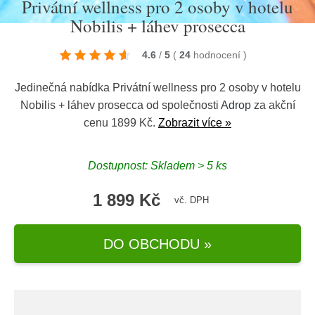
Privátní wellness pro 2 osoby v hotelu
Nobilis + láhev prosecca
4.6
/
5
(
24
hodnocení
)
Jedinečná nabídka Privátní wellness pro 2 osoby v hotelu
Nobilis + láhev prosecca od společnosti
Adrop
za akční
cenu 1899 Kč.
Zobrazit více »
Dostupnost: Skladem > 5 ks
1 899 Kč
vč. DPH
DO OBCHODU »