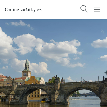
Online zážitky.cz
Vyhledávání
Domů
/
Produkty
/
Zážitky
/
Únikové hry
/
Tajemství Karlova mostu: Venkovní
úniková hra