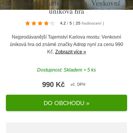
Tajemství Karlova mostu: Venkovní
úniková hra
4.2
/
5
(
25
hodnocení
)
Nejprodávanější Tajemství Karlova mostu: Venkovní
úniková hra od známé značky
Adrop
nyní za cenu 990
Kč.
Zobrazit více »
Dostupnost: Skladem > 5 ks
990 Kč
vč. DPH
DO OBCHODU »