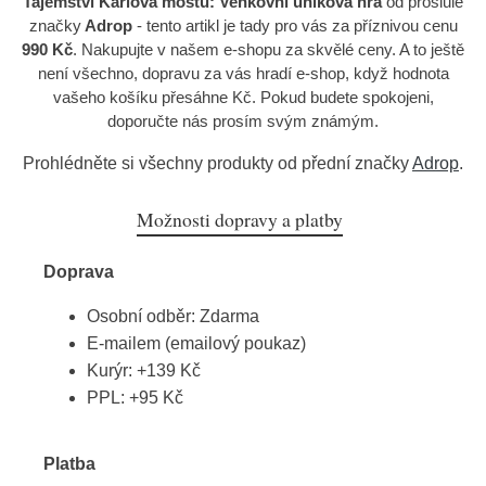
Tajemství Karlova mostu: Venkovní úniková hra
od proslulé
značky
Adrop
- tento artikl je tady pro vás za příznivou cenu
990 Kč
. Nakupujte v našem e-shopu za skvělé ceny. A to ještě
není všechno, dopravu za vás hradí e-shop, když hodnota
vašeho košíku přesáhne Kč. Pokud budete spokojeni,
doporučte nás prosím svým známým.
Prohlédněte si všechny produkty od přední značky
Adrop
.
Možnosti dopravy a platby
Doprava
Osobní odběr: Zdarma
E-mailem (emailový poukaz)
Kurýr: +139 Kč
PPL: +95 Kč
Platba