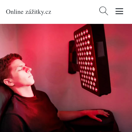
Online zážitky.cz
Vyhledávání
Domů
/
Produkty
/
Zážitky
/
Netradiční
/
Harmonie těla a mysli
/
Terapie
červeným světlem