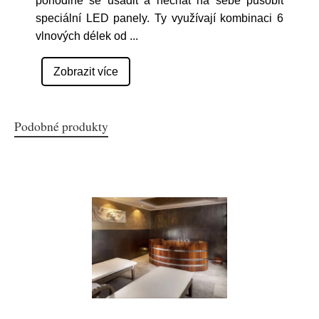
pohodlně se usadit a nechat na sebe působit
speciální LED panely. Ty využívají kombinaci 6
vlnových délek od
...
Zobrazit více
Podobné produkty