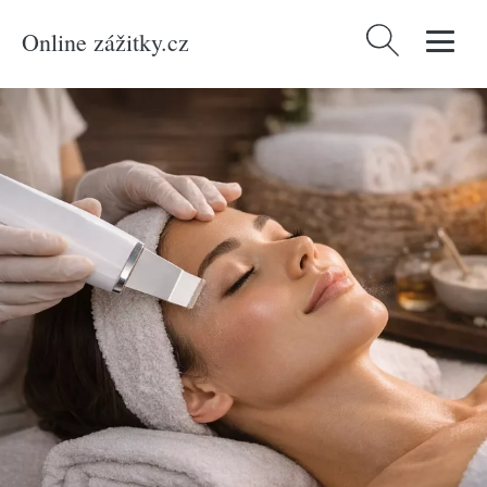
Online zážitky.cz
Vyhledávání
Domů
/
Produkty
/
Zážitky
/
Relaxace a masáže
/
Kosmetické ošetření
/
Ultrazvukové čištění pleti se sérem a maskou v Praze