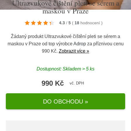
Ultrazvukové čištění pleti se sérem a
maskou v Praze
4.3
/
5
(
18
hodnocení
)
Žádaný produkt Ultrazvukové čištění pleti se sérem a
maskou v Praze od top výrobce
Adrop
za příznivou cenu
990 Kč.
Zobrazit více »
Dostupnost: Skladem > 5 ks
990 Kč
vč. DPH
DO OBCHODU »