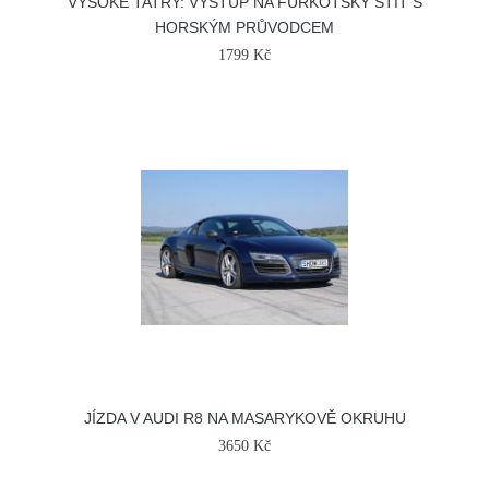
VYSOKÉ TATRY: VÝSTUP NA FURKOTSKÝ ŠTÍT S
HORSKÝM PRŮVODCEM
1799 Kč
JÍZDA V AUDI R8 NA MASARYKOVĚ OKRUHU
3650 Kč