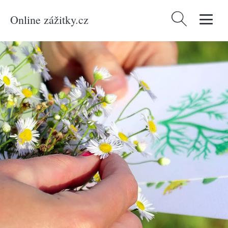
Online zážitky.cz
Vyhledávání
Domů
/
Produkty
/
Zážitky
/
Únikové hry
/
Venkovní hra Tajemné bylinky
Petřína v Praze