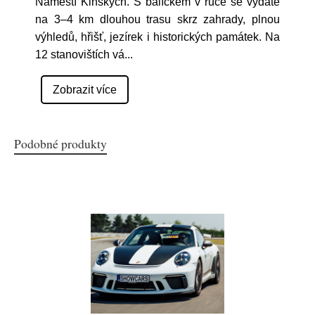
Náměstí Kinských. S balíčkem v ruce se vydáte
na 3–4 km dlouhou trasu skrz zahrady, plnou
výhledů, hřišť, jezírek i historických památek. Na
12 stanovištích vá
...
Zobrazit více
Podobné produkty