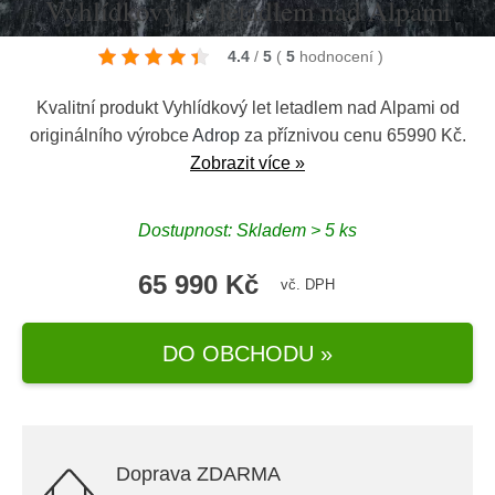
Vyhlídkový let letadlem nad Alpami
4.4
/
5
(
5
hodnocení
)
Kvalitní produkt Vyhlídkový let letadlem nad Alpami od
originálního výrobce
Adrop
za příznivou cenu 65990 Kč.
Zobrazit více »
Dostupnost: Skladem > 5 ks
65 990 Kč
vč. DPH
DO OBCHODU »
Doprava ZDARMA