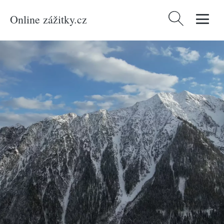
Online zážitky.cz
Vyhledávání
Domů
/
Produkty
/
Zážitky
/
Vzduch
/
Vyhlídkové lety
/
Vyhlídkový let
letadlem nad Alpami