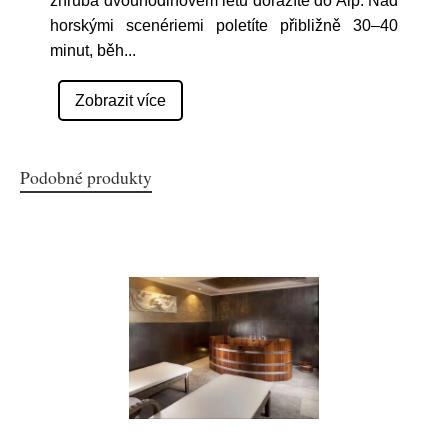
zhruba dvouhodinovém letu dorazíte do Alp. Nad
horskými scenériemi poletíte přibližně 30–40
minut, běh
...
Zobrazit více
Podobné produkty