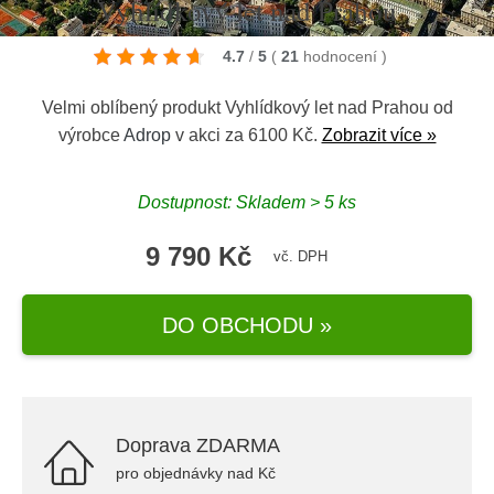
Vyhlídkový let nad Prahou
4.7
/
5
(
21
hodnocení
)
Velmi oblíbený produkt Vyhlídkový let nad Prahou od
výrobce
Adrop
v akci za 6100 Kč.
Zobrazit více »
Dostupnost: Skladem > 5 ks
9 790 Kč
vč. DPH
DO OBCHODU »
Doprava ZDARMA
pro objednávky nad Kč