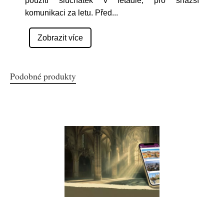
použití sluchátek v letadle, pro snazší
komunikaci za letu. Před
...
Zobrazit více
Podobné produkty