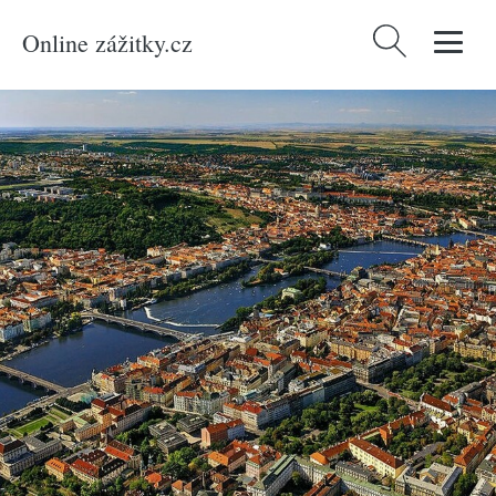
Online zážitky.cz
Vyhledávání
Domů
/
Produkty
/
Zážitky
/
Vzduch
/
Vyhlídkové lety
/
Vyhlídkový let nad
Prahou