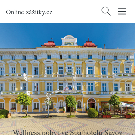
Online zážitky.cz
Vyhledávání
Domů
/
Produkty
/
Zážitky
/
Pobyty
/
Wellness pobyt ve Spa hotelu Savoy
Wellness pobyt ve Spa hotelu Savoy