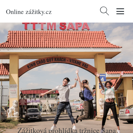
Online zážitky.cz
Vyhledávání
Domů
/
Produkty
/
Zážitky
/
Netradiční
/
Zážitková prohlídka tržnice Sapa
Zážitková prohlídka tržnice Sapa