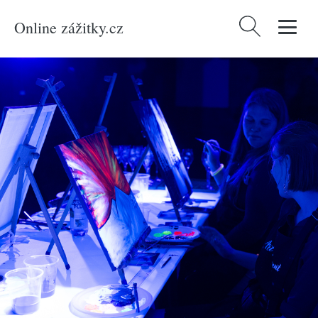
Online zážitky.cz
Vyhledávání
Domů
/
Produkty
/
Zážitky
/
Kurzy
/
Zážitkové malování neonovými barvami
ve tmě