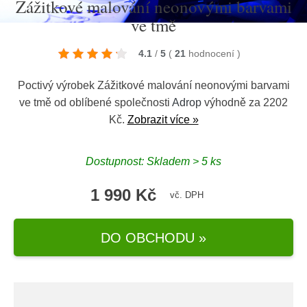
Zážitkové malování neonovými barvami
ve tmě
4.1
/
5
(
21
hodnocení
)
Poctivý výrobek Zážitkové malování neonovými barvami
ve tmě od oblíbené společnosti
Adrop
výhodně za 2202
Kč.
Zobrazit více »
Dostupnost: Skladem > 5 ks
1 990 Kč
vč. DPH
DO OBCHODU »